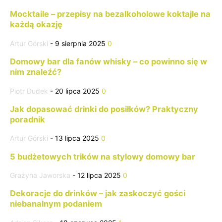
Mocktaile – przepisy na bezalkoholowe koktajle na
każdą okazję
Artur Górski
-
9 sierpnia 2025
0
Domowy bar dla fanów whisky – co powinno się w
nim znaleźć?
Piotr Dudek
-
20 lipca 2025
0
Jak dopasować drinki do posiłków? Praktyczny
poradnik
Artur Górski
-
13 lipca 2025
0
5 budżetowych trików na stylowy domowy bar
Grażyna Jaworska
-
12 lipca 2025
0
Dekoracje do drinków – jak zaskoczyć gości
niebanalnym podaniem