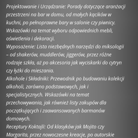
Eksperymentalne koktajle
Eksperymenty molekularne
Projektowanie i Urządzanie: Porady dotyczące aranżacji
Fakty i Mity
Food & Cocktail Stories
Food pairing
przestrzeni na bar w domu, od małych kącików w
Historia alkoholi
Historia koktajli filmowych i literackich
kuchni, po pełnoprawne bary w salonie czy piwnicy.
Klasyczne koktajle
Koktajle bez cukru
Wskazówki na temat wyboru odpowiednich mebli,
Koktajle niskoprocentowe (low ABV)
Koktajle sezonowe
oświetlenia i dekoracji.
Kultura picia
Legendarny bar i barmani
Mocktaile
Wyposażenie: Lista niezbędnych narzędzi do miksologii
Najpopularniejsze drinki na świecie
Napoje grzane i zimowe
– od shakerów, muddlerów, jiggerów, przez różne
Nietypowe składniki
Poradnik barmański
rodzaje szkła, aż po akcesoria jak wyciskarki do cytryn
Poradnik dla początkujących
Porady
Pozostałe wpisy
czy łyżki do mieszania.
Pytania od Czytelników
Sezonowe owoce i warzywa w koktajlach
Alkohole i Składniki: Przewodnik po budowaniu kolekcji
Słynne konkursy barmańskie
Sprzęt barmański
alkoholi, zarówno podstawowych, jak i
Street drinks świata
Sztuka serwowania drinków
specjalistycznych. Wskazówki na temat
Tajniki miksologii
Wywiady
Zdrowie a alkohol
przechowywania, jak również listy zakupów dla
Zero Waste w barze
początkujących i zaawansowanych barmanów
domowych.
Receptury Koktajli: Od klasyków jak Mojito czy
Margarita, przez nowoczesne kreacje, po autorskie