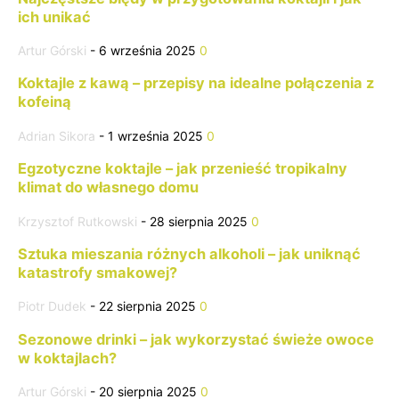
ich unikać
Artur Górski
-
6 września 2025
0
Koktajle z kawą – przepisy na idealne połączenia z
kofeiną
Adrian Sikora
-
1 września 2025
0
Egzotyczne koktajle – jak przenieść tropikalny
klimat do własnego domu
Krzysztof Rutkowski
-
28 sierpnia 2025
0
Sztuka mieszania różnych alkoholi – jak uniknąć
katastrofy smakowej?
Piotr Dudek
-
22 sierpnia 2025
0
Sezonowe drinki – jak wykorzystać świeże owoce
w koktajlach?
Artur Górski
-
20 sierpnia 2025
0