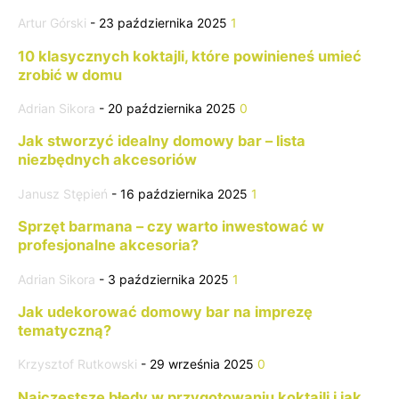
Artur Górski
-
23 października 2025
1
10 klasycznych koktajli, które powinieneś umieć
zrobić w domu
Adrian Sikora
-
20 października 2025
0
Jak stworzyć idealny domowy bar – lista
niezbędnych akcesoriów
Janusz Stępień
-
16 października 2025
1
Sprzęt barmana – czy warto inwestować w
profesjonalne akcesoria?
Adrian Sikora
-
3 października 2025
1
Jak udekorować domowy bar na imprezę
tematyczną?
Krzysztof Rutkowski
-
29 września 2025
0
Najczęstsze błędy w przygotowaniu koktajli i jak