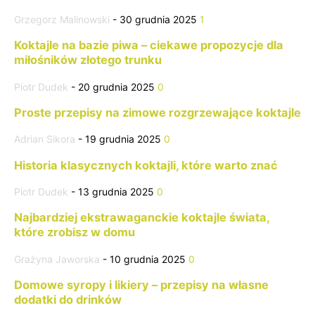
Grzegorz Malinowski
-
30 grudnia 2025
1
Koktajle na bazie piwa – ciekawe propozycje dla
miłośników złotego trunku
Piotr Dudek
-
20 grudnia 2025
0
Proste przepisy na zimowe rozgrzewające koktajle
Adrian Sikora
-
19 grudnia 2025
0
Historia klasycznych koktajli, które warto znać
Piotr Dudek
-
13 grudnia 2025
0
Najbardziej ekstrawaganckie koktajle świata,
które zrobisz w domu
Grażyna Jaworska
-
10 grudnia 2025
0
Domowe syropy i likiery – przepisy na własne
dodatki do drinków