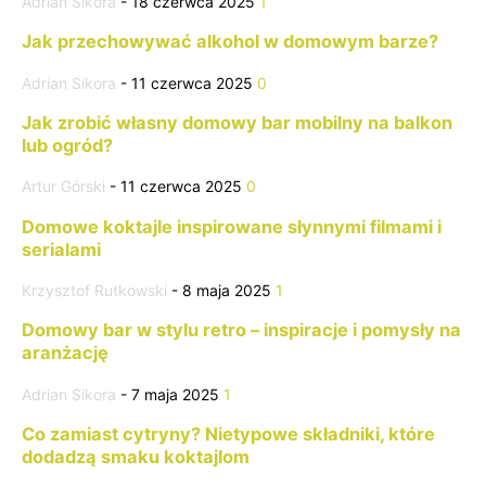
Adrian Sikora
-
18 czerwca 2025
1
Jak przechowywać alkohol w domowym barze?
Adrian Sikora
-
11 czerwca 2025
0
Jak zrobić własny domowy bar mobilny na balkon
lub ogród?
Artur Górski
-
11 czerwca 2025
0
Domowe koktajle inspirowane słynnymi filmami i
serialami
Krzysztof Rutkowski
-
8 maja 2025
1
Domowy bar w stylu retro – inspiracje i pomysły na
aranżację
Adrian Sikora
-
7 maja 2025
1
Co zamiast cytryny? Nietypowe składniki, które
dodadzą smaku koktajlom