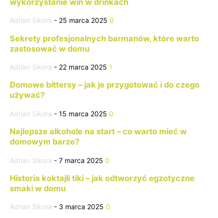
wykorzystanie win w drinkach
Adrian Sikora
-
25 marca 2025
0
Sekrety profesjonalnych barmanów, które warto
zastosować w domu
Adrian Sikora
-
22 marca 2025
1
Domowe bittersy – jak je przygotować i do czego
używać?
Adrian Sikora
-
15 marca 2025
0
Najlepsze alkohole na start – co warto mieć w
domowym barze?
Adrian Sikora
-
7 marca 2025
0
Historia koktajli tiki – jak odtworzyć egzotyczne
smaki w domu
Adrian Sikora
-
3 marca 2025
0