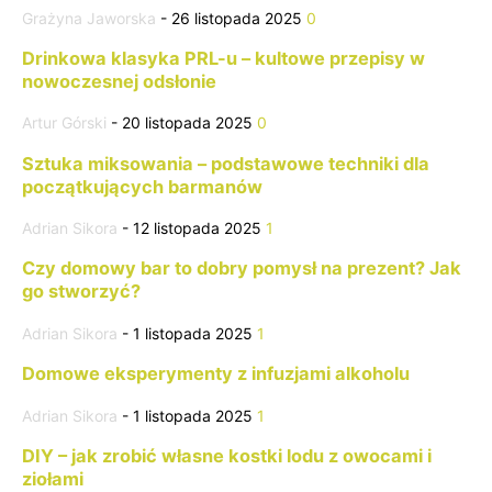
Grażyna Jaworska
-
26 listopada 2025
0
Drinkowa klasyka PRL-u – kultowe przepisy w
nowoczesnej odsłonie
Artur Górski
-
20 listopada 2025
0
Sztuka miksowania – podstawowe techniki dla
początkujących barmanów
Adrian Sikora
-
12 listopada 2025
1
Czy domowy bar to dobry pomysł na prezent? Jak
go stworzyć?
Adrian Sikora
-
1 listopada 2025
1
Domowe eksperymenty z infuzjami alkoholu
Adrian Sikora
-
1 listopada 2025
1
DIY – jak zrobić własne kostki lodu z owocami i
ziołami