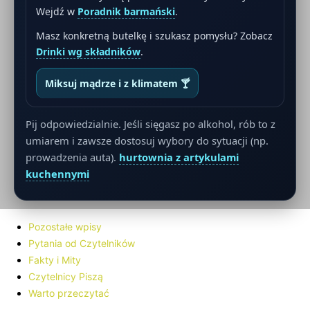
Wejdź w
Poradnik barmański
.
Masz konkretną butelkę i szukasz pomysłu? Zobacz
Drinki wg składników
.
Miksuj mądrze i z klimatem 🍸
Pij odpowiedzialnie. Jeśli sięgasz po alkohol, rób to z
umiarem i zawsze dostosuj wybory do sytuacji (np.
prowadzenia auta).
hurtownia z artykulami
kuchennymi
Pozostałe wpisy
Pytania od Czytelników
Fakty i Mity
Czytelnicy Piszą
Warto przeczytać