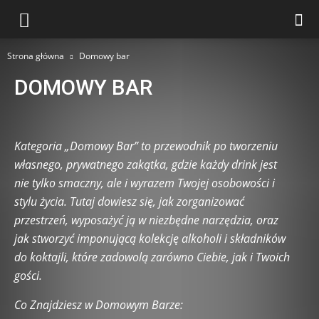
Strona główna
Domowy bar
DOMOWY BAR
Alkohole
Alkohole i polityka
Alkohole kolekcjonerskie
Alkohole lokalne i regionalne
Alkohole premium vs budżetowe
Kategoria „Domowy Bar” to przewodnik po tworzeniu
Alkohole przyszłości
Alkohole świata
własnego, prywatnego zakątka, gdzie każdy drink jest
Bezglutenowe i wegańskie drinki
Ciekawostki
Czytelnicy Piszą
nie tylko smaczny, ale i wyrazem Twojej osobowości i
Degustacje alkoholi
DIY alkohole
Domowe syropy i infuzje
stylu życia. Tutaj dowiesz się, jak zorganizować
Domowy bar
Drinki bezalkoholowe
Drinki dla dwojga
przestrzeń, wyposażyć ją w niezbędne narzędzia, oraz
Drinki dla grup
Drinki dla sportowców i aktywnych
jak stworzyć imponującą kolekcję alkoholi i składników
Drinki egzotyczne
Drinki eksperymentalne z kuchni świata
do koktajli, które zadowolą zarówno Ciebie, jak i Twoich
Drinki filmowe
Drinki historyczne i zapomniane
gości.
Drinki imprezowe i szybkie
Drinki inspirowane kulturą pop
Drinki mleczne
Drinki na bazie kawy
Drinki na specjalne okazje
Co Znajdziesz w Domowym Barze:
Drinki wg składników
Drinki wg Smaku
Drinki wg Typu