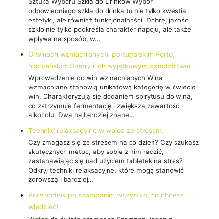
Sztuka Wyboru Szkła do Drinków Wybór
odpowiedniego szkła do drinka to nie tylko kwestia
estetyki, ale również funkcjonalności. Dobrej jakości
szkło nie tylko podkreśla charakter napoju, ale także
wpływa na sposób, w…
O winach wzmacnianych: portugalskim Porto,
hiszpańskim Sherry i ich wyjątkowym dziedzictwie
Wprowadzenie do win wzmacnianych Wina
wzmacniane stanowią unikatową kategorię w świecie
win. Charakteryzują się dodaniem spirytusu do wina,
co zatrzymuje fermentację i zwiększa zawartość
alkoholu. Dwa najbardziej znane…
Techniki relaksacyjne w walce ze stresem.
Czy zmagasz się ze stresem na co dzień? Czy szukasz
skutecznych metod, aby sobie z nim radzić,
zastanawiając się nad użyciem tabletek na stres?
Odkryj techniki relaksacyjne, które mogą stanowić
zdrowszą i bardziej…
Przewodnik po szampanie: wszystko, co chcesz
wiedzieć!
Wstęp do świata szampana Szampan, jeden z