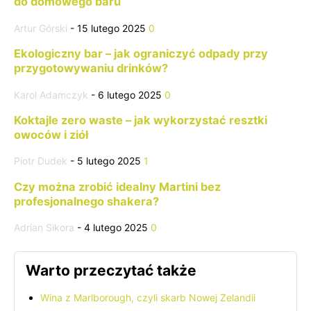
do domowego baru
Artur Górski
-
15 lutego 2025
0
Ekologiczny bar – jak ograniczyć odpady przy
przygotowywaniu drinków?
Karol Adamczyk
-
6 lutego 2025
0
Koktajle zero waste – jak wykorzystać resztki
owoców i ziół
Piotr Dudek
-
5 lutego 2025
1
Czy można zrobić idealny Martini bez
profesjonalnego shakera?
Adrian Sikora
-
4 lutego 2025
0
Warto przeczytać także
Wina z Marlborough, czyli skarb Nowej Zelandii