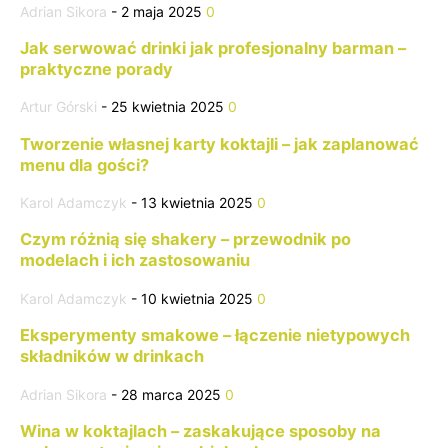
Adrian Sikora
-
2 maja 2025
0
Jak serwować drinki jak profesjonalny barman –
praktyczne porady
Artur Górski
-
25 kwietnia 2025
0
Tworzenie własnej karty koktajli – jak zaplanować
menu dla gości?
Karol Adamczyk
-
13 kwietnia 2025
0
Czym różnią się shakery – przewodnik po
modelach i ich zastosowaniu
Karol Adamczyk
-
10 kwietnia 2025
0
Eksperymenty smakowe – łączenie nietypowych
składników w drinkach
Adrian Sikora
-
28 marca 2025
0
Wina w koktajlach – zaskakujące sposoby na