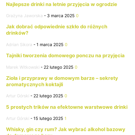
Najlepsze drinki na letnie przyjęcia w ogrodzie
Grażyna Jaworska
-
3 marca 2025
0
Jak dobrać odpowiednie szkło do różnych
drinków?
Adrian Sikora
-
1 marca 2025
0
Tajniki tworzenia domowego ponczu na przyjęcia
Marek Witkowski
-
22 lutego 2025
0
Zioła i przyprawy w domowym barze – sekrety
aromatycznych koktajli
Artur Górski
-
22 lutego 2025
0
5 prostych trików na efektowne warstwowe drinki
Artur Górski
-
15 lutego 2025
1
Whisky, gin czy rum? Jak wybrać alkohol bazowy