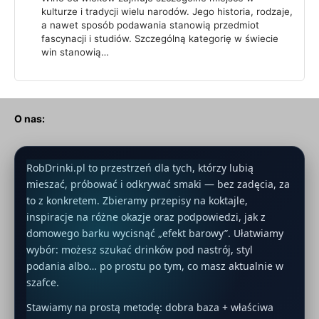
kulturze i tradycji wielu narodów. Jego historia, rodzaje,
a nawet sposób podawania stanowią przedmiot
fascynacji i studiów. Szczególną kategorię w świecie
win stanowią…
O nas:
RobDrinki.pl to przestrzeń dla tych, którzy lubią
mieszać, próbować i odkrywać smaki — bez zadęcia, za
to z konkretem. Zbieramy przepisy na koktajle,
inspiracje na różne okazje oraz podpowiedzi, jak z
domowego barku wycisnąć „efekt barowy”. Ułatwiamy
wybór: możesz szukać drinków pod nastrój, styl
podania albo… po prostu po tym, co masz aktualnie w
szafce.
Stawiamy na prostą metodę: dobra baza + właściwa