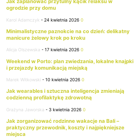
Jak zaplanować przytulny kącik relaksu w
ogrodzie przy domu
Karol Adamczyk
-
24 kwietnia 2026
0
Minimalistyczne paznokcie na co dzień: delikatny
manicure żelowy krok po kroku
Alicja Olszewska
-
17 kwietnia 2026
0
Weekend w Porto: plan zwiedzania, lokalne knajpki
i przejazdy komunikacją miejską
Marek Witkowski
-
10 kwietnia 2026
0
Jak wearables i sztuczna inteligencja zmieniają
codzienną profilaktykę zdrowotną
Grażyna Jaworska
-
3 kwietnia 2026
0
Jak zorganizować rodzinne wakacje na Bali –
praktyczny przewodnik, koszty i najpiękniejsze
miejsca