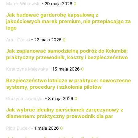
Marek Witkowski
-
29 maja 2026
0
Jak budować garderobę kapsułową z
jakościowych marek premium, nie przepłacając za
logo
Artur Górski
-
22 maja 2026
0
Jak zaplanować samodzielną podróż do Kolumbii:
praktyczny przewodnik, koszty i bezpieczeństwo
Katarzyna Majewska
-
15 maja 2026
0
Bezpieczeństwo lotnicze w praktyce: nowoczesne
systemy, procedury i szkolenia pilotów
Grażyna Jaworska
-
8 maja 2026
0
Jak wybrać idealny pierścionek zaręczynowy z
diamentem: praktyczny przewodnik dla par
Piotr Dudek
-
1 maja 2026
0