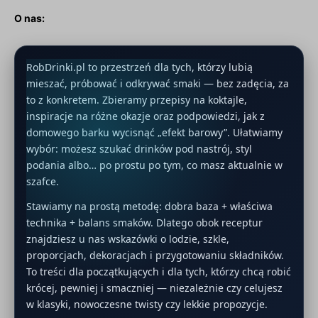
O nas:
RobDrinki.pl to przestrzeń dla tych, którzy lubią
mieszać, próbować i odkrywać smaki — bez zadęcia, za
to z konkretem. Zbieramy przepisy na koktajle,
inspiracje na różne okazje oraz podpowiedzi, jak z
domowego barku wycisnąć „efekt barowy”. Ułatwiamy
wybór: możesz szukać drinków pod nastrój, styl
podania albo… po prostu po tym, co masz aktualnie w
szafce.
Stawiamy na prostą metodę: dobra baza + właściwa
technika + balans smaków. Dlatego obok receptur
znajdziesz u nas wskazówki o lodzie, szkle,
proporcjach, dekoracjach i przygotowaniu składników.
To treści dla początkujących i dla tych, którzy chcą robić
krócej, pewniej i smaczniej — niezależnie czy celujesz
w klasyki, nowoczesne twisty czy lekkie propozycje.