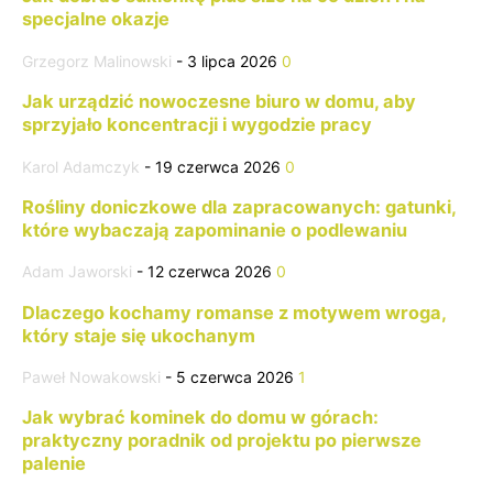
Drinki mleczne
Drinki na bazie kawy
Drinki na specjalne okazje
specjalne okazje
Drinki wg składników
Drinki wg Smaku
Drinki wg Typu
Grzegorz Malinowski
-
3 lipca 2026
0
Eksperymentalne koktajle
Eksperymenty molekularne
Fakty i Mity
Food & Cocktail Stories
Food pairing
Jak urządzić nowoczesne biuro w domu, aby
Historia alkoholi
Historia koktajli filmowych i literackich
sprzyjało koncentracji i wygodzie pracy
Klasyczne koktajle
Koktajle bez cukru
Karol Adamczyk
-
19 czerwca 2026
0
Koktajle niskoprocentowe (low ABV)
Koktajle sezonowe
Kultura picia
Legendarny bar i barmani
Mocktaile
Rośliny doniczkowe dla zapracowanych: gatunki,
które wybaczają zapominanie o podlewaniu
Najpopularniejsze drinki na świecie
Napoje grzane i zimowe
Nietypowe składniki
Poradnik barmański
Adam Jaworski
-
12 czerwca 2026
0
Poradnik dla początkujących
Porady
Pozostałe wpisy
Dlaczego kochamy romanse z motywem wroga,
Pytania od Czytelników
Sezonowe owoce i warzywa w koktajlach
który staje się ukochanym
Słynne konkursy barmańskie
Sprzęt barmański
Street drinks świata
Sztuka serwowania drinków
Paweł Nowakowski
-
5 czerwca 2026
1
Tajniki miksologii
Wywiady
Zdrowie a alkohol
Jak wybrać kominek do domu w górach:
Zero Waste w barze
praktyczny poradnik od projektu po pierwsze
palenie