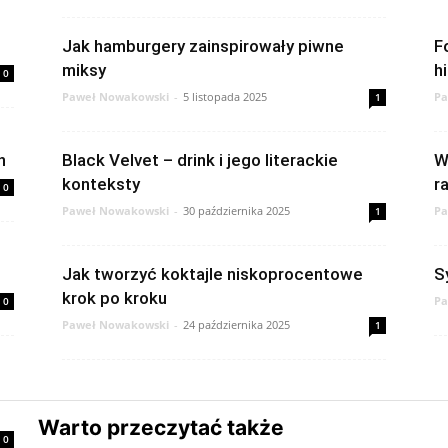
Jak hamburgery zainspirowały piwne
F
miksy
h
0
Paweł Nowakowski
-
5 listopada 2025
Pa
1
h
Black Velvet – drink i jego literackie
W
konteksty
r
0
Paweł Nowakowski
-
30 października 2025
Pa
1
Jak tworzyć koktajle niskoprocentowe
S
krok po kroku
Pa
0
Paweł Nowakowski
-
24 października 2025
1
Warto przeczytać także
0