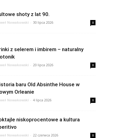
ultowe shoty z lat 90.
weł Nowakowski
-
30 lipca 2026
0
rinki z selerem i imbirem – naturalny
zotonik
weł Nowakowski
-
20 lipca 2026
0
istoria baru Old Absinthe House w
owym Orleanie
weł Nowakowski
-
4 lipca 2026
0
oktajle niskoprocentowe a kultura
peritivo
weł Nowakowski
-
22 czerwca 2026
0