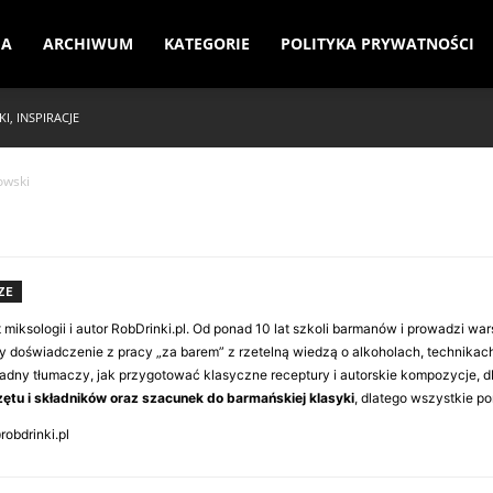
JA
ARCHIWUM
KATEGORIE
POLITYKA PRYWATNOŚCI
I, INSPIRACJE
owski
ZE
 miksologii i autor RobDrinki.pl. Od ponad 10 lat szkoli barmanów i prowadzi war
y doświadczenie z pracy „za barem” z rzetelną wiedzą o alkoholach, technikach
ładny tłumaczy, jak przygotować klasyczne receptury i autorskie kompozycje, d
zętu i składników oraz szacunek do barmańskiej klasyki
, dlatego wszystkie po
obdrinki.pl