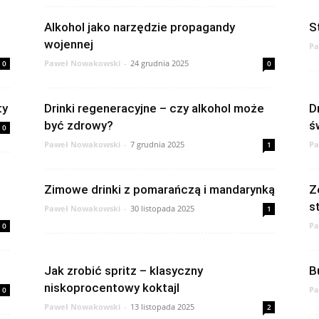
Alkohol jako narzędzie propagandy
S
wojennej
Pa
Paweł Nowakowski
-
24 grudnia 2025
0
0
ty
Drinki regeneracyjne – czy alkohol może
D
być zdrowy?
ś
0
Paweł Nowakowski
-
7 grudnia 2025
Pa
1
Zimowe drinki z pomarańczą i mandarynką
Z
s
Paweł Nowakowski
-
30 listopada 2025
1
Pa
0
Jak zrobić spritz – klasyczny
B
niskoprocentowy koktajl
Pa
0
Paweł Nowakowski
-
13 listopada 2025
2