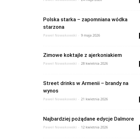
Polska starka – zapomniana wódka
starzona
Paweł Nowakowski
-
9 maja 2026
Zimowe koktajle z ajerkoniakiem
Paweł Nowakowski
-
28 kwietnia 2026
Street drinks w Armenii – brandy na
wynos
Paweł Nowakowski
-
21 kwietnia 2026
Najbardziej pożądane edycje Dalmore
Paweł Nowakowski
-
12 kwietnia 2026