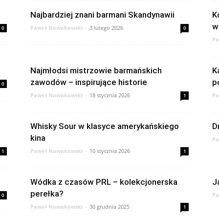
Najbardziej znani barmani Skandynawii
K
w
Paweł Nowakowski
-
3 lutego 2026
0
0
Pa
Najmłodsi mistrzowie barmańskich
K
zawodów – inspirujące historie
p
0
Paweł Nowakowski
-
18 stycznia 2026
Pa
1
Whisky Sour w klasyce amerykańskiego
D
kina
Pa
Paweł Nowakowski
-
10 stycznia 2026
1
1
Wódka z czasów PRL – kolekcjonerska
J
perełka?
Pa
0
Paweł Nowakowski
-
30 grudnia 2025
1