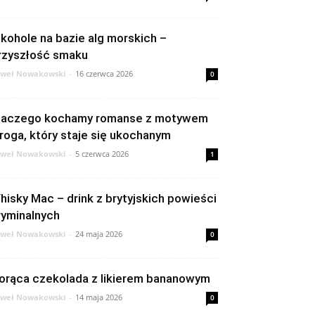
lkohole na bazie alg morskich –
rzyszłość smaku
weł Nowakowski
-
16 czerwca 2026
0
laczego kochamy romanse z motywem
roga, który staje się ukochanym
weł Nowakowski
-
5 czerwca 2026
1
hisky Mac – drink z brytyjskich powieści
ryminalnych
weł Nowakowski
-
24 maja 2026
0
orąca czekolada z likierem bananowym
weł Nowakowski
-
14 maja 2026
0