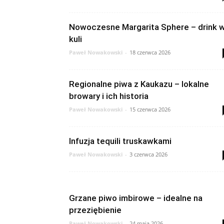
Nowoczesne Margarita Sphere – drink 
kuli
Paweł Nowakowski
-
18 czerwca 2026
Regionalne piwa z Kaukazu – lokalne
browary i ich historia
Paweł Nowakowski
-
15 czerwca 2026
Infuzja tequili truskawkami
Paweł Nowakowski
-
3 czerwca 2026
Grzane piwo imbirowe – idealne na
przeziębienie
Paweł Nowakowski
-
24 maja 2026