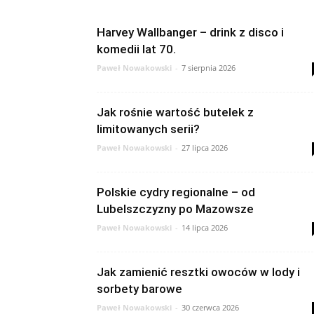
Harvey Wallbanger – drink z disco i
komedii lat 70.
Paweł Nowakowski
-
7 sierpnia 2026
Jak rośnie wartość butelek z
limitowanych serii?
Paweł Nowakowski
-
27 lipca 2026
Polskie cydry regionalne – od
Lubelszczyzny po Mazowsze
Paweł Nowakowski
-
14 lipca 2026
Jak zamienić resztki owoców w lody i
sorbety barowe
Paweł Nowakowski
-
30 czerwca 2026