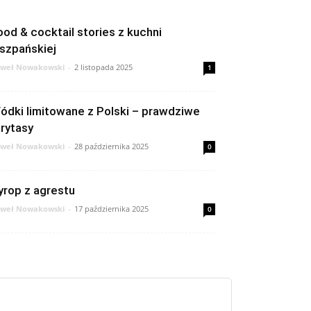
ood & cocktail stories z kuchni
iszpańskiej
weł Nowakowski
-
2 listopada 2025
1
ódki limitowane z Polski – prawdziwe
arytasy
weł Nowakowski
-
28 października 2025
0
yrop z agrestu
weł Nowakowski
-
17 października 2025
0