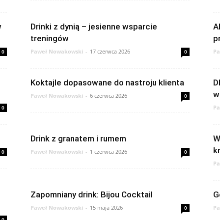
w
Drinki z dynią – jesienne wsparcie
A
treningów
p
Paweł Nowakowski
-
17 czerwca 2026
Pa
0
0
Koktajle dopasowane do nastroju klienta
D
w
Paweł Nowakowski
-
6 czerwca 2026
0
Pa
0
Drink z granatem i rumem
W
k
Paweł Nowakowski
-
1 czerwca 2026
0
0
Pa
Zapomniany drink: Bijou Cocktail
G
Paweł Nowakowski
-
15 maja 2026
Pa
0
0