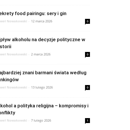
ekrety food pairingu: sery i gin
weł Nowakowski
-
12 marca 2026
0
pływ alkoholu na decyzje polityczne w
storii
weł Nowakowski
-
2 marca 2026
0
ajbardziej znani barmani świata według
ankingów
weł Nowakowski
-
13 lutego 2026
0
lkohol a polityka religijna – kompromisy i
onflikty
weł Nowakowski
-
7 lutego 2026
1