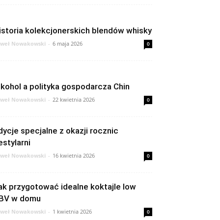
istoria kolekcjonerskich blendów whisky
weł Nowakowski
-
6 maja 2026
0
lkohol a polityka gospodarcza Chin
weł Nowakowski
-
22 kwietnia 2026
0
dycje specjalne z okazji rocznic
estylarni
weł Nowakowski
-
16 kwietnia 2026
0
ak przygotować idealne koktajle low
BV w domu
weł Nowakowski
-
1 kwietnia 2026
0