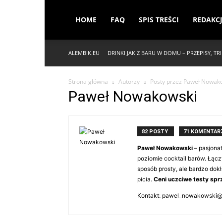
HOME
FAQ
SPIS TREŚCI
REDAKC
ALEMBIK.EU
DRINKI JAK Z BARU W DOMU – PRZEPISY, TRIK
Strona główna
Autorzy
Posty przez Paweł Nowak
Paweł Nowakowski
82 POSTY
71 KOMENTAR
Paweł Nowakowski
– pasjonat
poziomie cocktail barów. Łącz
sposób prosty, ale bardzo dok
picia.
Ceni uczciwe testy spr
Kontakt: pawel_nowakowski@r