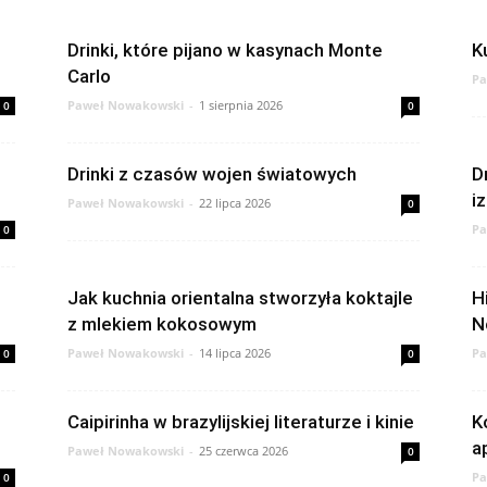
Drinki, które pijano w kasynach Monte
K
Carlo
Pa
Paweł Nowakowski
-
1 sierpnia 2026
0
0
Drinki z czasów wojen światowych
D
i
Paweł Nowakowski
-
22 lipca 2026
0
Pa
0
Jak kuchnia orientalna stworzyła koktajle
H
z mlekiem kokosowym
N
Paweł Nowakowski
-
14 lipca 2026
Pa
0
0
Caipirinha w brazylijskiej literaturze i kinie
K
a
Paweł Nowakowski
-
25 czerwca 2026
0
Pa
0