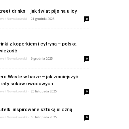
treet drinks – jak świat pije na ulicy
weł Nowakowski
-
21 grudnia 2025
0
rinki z koperkiem i cytryną – polska
wieżość
weł Nowakowski
-
6 grudnia 2025
0
ero Waste w barze – jak zmniejszyć
traty soków owocowych
weł Nowakowski
-
23 listopada 2025
0
utelki inspirowane sztuką uliczną
weł Nowakowski
-
10 listopada 2025
0