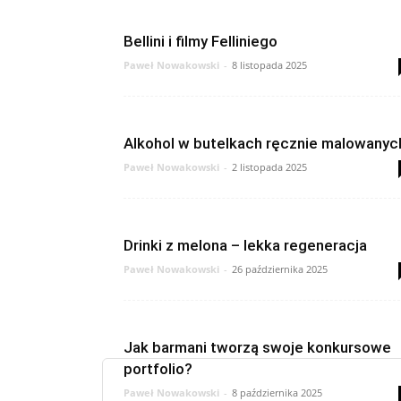
Bellini i filmy Felliniego
Paweł Nowakowski
-
8 listopada 2025
Alkohol w butelkach ręcznie malowanyc
Paweł Nowakowski
-
2 listopada 2025
Drinki z melona – lekka regeneracja
Paweł Nowakowski
-
26 października 2025
Jak barmani tworzą swoje konkursowe
portfolio?
Paweł Nowakowski
-
8 października 2025