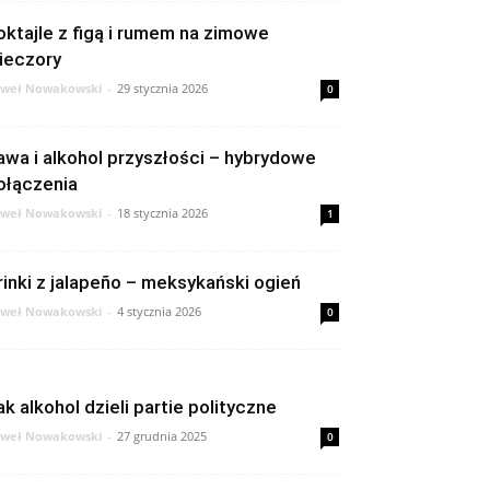
oktajle z figą i rumem na zimowe
ieczory
weł Nowakowski
-
29 stycznia 2026
0
awa i alkohol przyszłości – hybrydowe
ołączenia
weł Nowakowski
-
18 stycznia 2026
1
rinki z jalapeño – meksykański ogień
weł Nowakowski
-
4 stycznia 2026
0
ak alkohol dzieli partie polityczne
weł Nowakowski
-
27 grudnia 2025
0