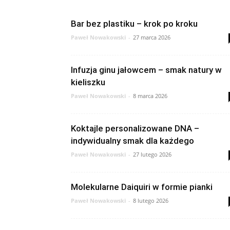
Bar bez plastiku – krok po kroku
Paweł Nowakowski
-
27 marca 2026
Infuzja ginu jałowcem – smak natury w
kieliszku
Paweł Nowakowski
-
8 marca 2026
Koktajle personalizowane DNA –
indywidualny smak dla każdego
Paweł Nowakowski
-
27 lutego 2026
Molekularne Daiquiri w formie pianki
Paweł Nowakowski
-
8 lutego 2026