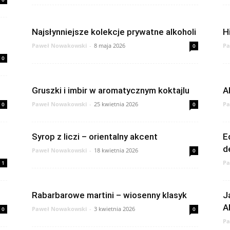
Najsłynniejsze kolekcje prywatne alkoholi
H
Paweł Nowakowski
-
8 maja 2026
Pa
0
0
Gruszki i imbir w aromatycznym koktajlu
A
Paweł Nowakowski
-
25 kwietnia 2026
Pa
0
0
Syrop z liczi – orientalny akcent
E
d
Paweł Nowakowski
-
18 kwietnia 2026
0
Pa
1
Rabarbarowe martini – wiosenny klasyk
J
A
Paweł Nowakowski
-
3 kwietnia 2026
0
0
Pa