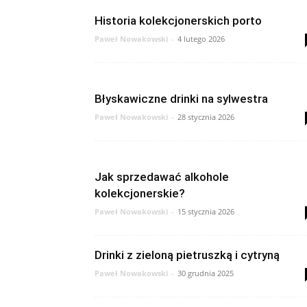
Historia kolekcjonerskich porto
Paweł Nowakowski
-
4 lutego 2026
Błyskawiczne drinki na sylwestra
Paweł Nowakowski
-
28 stycznia 2026
Jak sprzedawać alkohole
kolekcjonerskie?
Paweł Nowakowski
-
15 stycznia 2026
Drinki z zieloną pietruszką i cytryną
Paweł Nowakowski
-
30 grudnia 2025