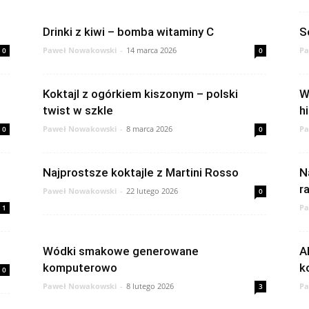
Drinki z kiwi – bomba witaminy C
S
Paweł Nowakowski
-
14 marca 2026
Pa
0
0
Koktajl z ogórkiem kiszonym – polski
W
twist w szkle
hi
Paweł Nowakowski
-
8 marca 2026
Pa
0
0
Najprostsze koktajle z Martini Rosso
N
r
Paweł Nowakowski
-
22 lutego 2026
0
Pa
1
Wódki smakowe generowane
A
komputerowo
k
0
Paweł Nowakowski
-
8 lutego 2026
Pa
3