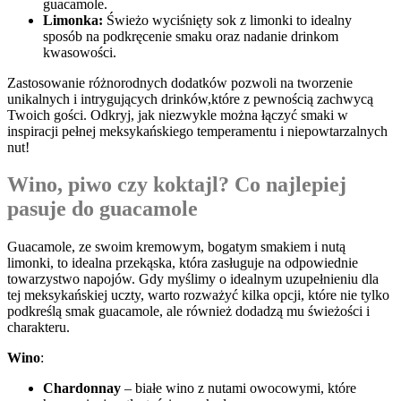
guacamole.
Limonka:
Świeżo wyciśnięty sok z limonki⁢ to‍ idealny
sposób​ na podkręcenie smaku‌ oraz nadanie ⁤drinkom
‌kwasowości.
Zastosowanie różnorodnych⁢ dodatków pozwoli na tworzenie
unikalnych ‍i ⁣intrygujących drinków,które⁤ z⁣ pewnością⁢ zachwycą⁢
Twoich gości. Odkryj, ​jak ‍niezwykle można łączyć smaki w​
inspiracji pełnej meksykańskiego temperamentu i niepowtarzalnych
nut!
Wino, piwo ‍czy koktajl? Co⁢ najlepiej​
pasuje do guacamole
Guacamole, ze swoim kremowym, bogatym smakiem ⁣i⁣ nutą
limonki, to idealna przekąska, która zasługuje na odpowiednie
towarzystwo napojów. Gdy‍ myślimy o ⁤idealnym⁢ uzupełnieniu ​dla
tej meksykańskiej ‌uczty, warto⁢ rozważyć kilka ‌opcji, ⁢które nie ​tylko
⁣podkreślą smak⁢ guacamole,‌ ale ​również dodadzą mu ‍świeżości i
charakteru.
Wino
:
Chardonnay
– białe wino z​ nutami owocowymi,⁣ które