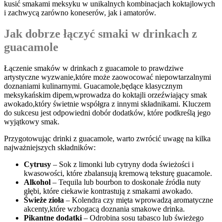
kusić​ smakami ‌meksyku w⁢ unikalnych kombinacjach koktajlowych
i zachwycą zarówno ‌koneserów, jak i⁣ amatorów.
Jak dobrze łączyć smaki w drinkach z
guacamole
Łączenie smaków ⁣w drinkach z guacamole to ​prawdziwe
artystyczne ⁤wyzwanie,które może zaowocować‍ niepowtarzalnymi⁢
doznaniami ⁤kulinarnymi. Guacamole,będące klasycznym⁢
meksykańskim ⁢dipem,wprowadza do⁣ koktajli ⁣orzeźwiający smak
awokado,który ⁣świetnie współgra z innymi⁢ składnikami. Kluczem
do ⁣sukcesu⁣ jest odpowiedni dobór dodatków, które podkreślą​ jego
wyjątkowy⁣ smak.
Przygotowując ⁢drinki z guacamole, ⁤warto zwrócić ‍uwagę na kilka
najważniejszych‍ składników:
Cytrusy
– ​Sok z‍ limonki lub cytryny ⁤doda świeżości i
kwasowości, które zbalansują kremową ‌teksturę⁣ guacamole.
Alkohol
– Tequila lub ⁣bourbon to doskonałe źródła ⁣nuty
głębi, które ciekawie kontrastują z smakami‍ awokado.
Świeże zioła
– Kolendra ​czy mięta wprowadzą aromatyczne
akcenty,które‌ wzbogacą doznania ​smakowe ⁤drinka.
Pikantne ⁢dodatki
⁣– Odrobina sosu⁢ tabasco⁣ lub⁣ świeżego​