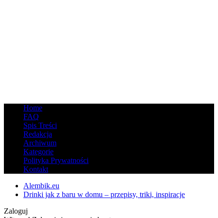
Home
FAQ
Spis Treści
Redakcja
Archiwum
Kategorie
Polityka Prywatności
Kontakt
Alembik.eu
Drinki jak z baru w domu – przepisy, triki, inspiracje
Zaloguj