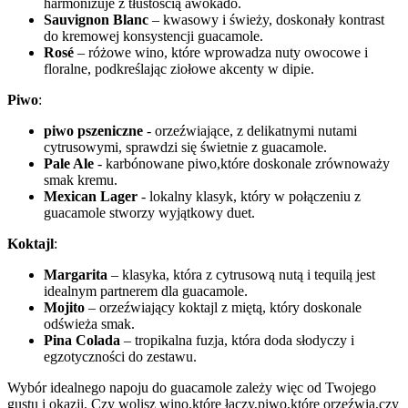
harmonizuje z ⁤tłustością awokado.
Sauvignon Blanc
– kwasowy⁤ i ‍świeży, doskonały ‌kontrast
do kremowej ⁤konsystencji⁤ guacamole.
Rosé
– różowe ‍wino, które wprowadza nuty⁤ owocowe i
floralne, podkreślając‍ ziołowe ​akcenty w ⁣dipie.
Piwo
:
piwo pszeniczne
-⁤ orzeźwiające, ​z delikatnymi nutami
cytrusowymi, sprawdzi się świetnie z‍ guacamole.
Pale Ale
⁤- ⁢karbónowane piwo,które doskonale zrównoważy
smak kremu.
Mexican Lager
‌- lokalny ‌klasyk, ⁤który ​w ⁤połączeniu z
guacamole ​stworzy wyjątkowy duet.
Koktajl
:
Margarita
– klasyka, która z⁤ cytrusową nutą i tequilą jest​
idealnym partnerem dla ‍guacamole.
Mojito
– ⁣orzeźwiający ‌koktajl z miętą, który doskonale
odświeża smak.
Pina⁤ Colada
– tropikalna fuzja,‍ która doda​ słodyczy i
egzotyczności do zestawu.
Wybór idealnego napoju⁢ do‍ guacamole zależy więc od Twojego
gustu⁢ i okazji. Czy wolisz wino,które łączy,piwo,które orzeźwia,czy