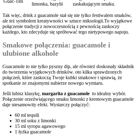
Guac-Tini
limonka,⁤ bazylii
zaskakującym smaku.
Tak więc, ‌drink ⁤z guacamole stał się nie tylko festiwalem⁢ smaków,
ale​ też symbolem kreatywności ⁢w sztuce miksologii.To wyjątkowe‌
połączenie tradycji z nowoczesnością z ⁤pewnością zaskoczy
‌każdego, kto‌ zdecyduje się ⁣spróbować tego​ nietypowego napoju.
Smakowe‍ połączenia: ⁣guacamole⁣ i
ulubione alkohole
Guacamole to nie tylko ‌pyszny dip, ale ‍również doskonały ​składnik
‍do ‌tworzenia wyjątkowych drinków. oto‌ kilka sprawdzonych
połączeń,​ które zaskoczą Twoje kubki ⁣smakowe⁤ i ⁢sprawią,​ że
⁤spotkanie ze⁣ znajomymi nabierze⁤ nowego ⁣wymiaru.
Jeśli lubisz klasykę,
margarita z guacamole
‌ to idealny⁣ wybór.
Połączenie orzeźwiającego smaku limonki z kremowym guacamole
daje⁢ niesamowity ​efekt. Wystarczy⁤ połączyć:
60 ml tequili
30‍ ml soku ⁤z ⁣limonki
15⁤ ml syropu‍ agawowego
1 łyżka guacamole