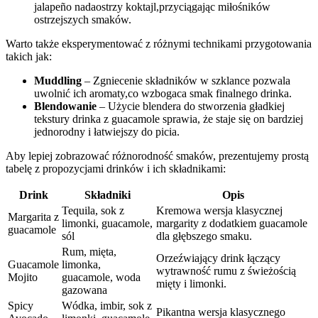
jalapeño nadaostrzy ‍koktajl,przyciągając miłośników⁣
ostrzejszych smaków.
Warto ⁢także eksperymentować z różnymi technikami przygotowania​
takich jak:
Muddling
‍– Zgniecenie składników⁣ w szklance pozwala
uwolnić ich ‌aromaty,co wzbogaca smak finalnego ‌drinka.
Blendowanie
​– Użycie blendera⁢ do stworzenia gładkiej
tekstury ‍drinka z guacamole sprawia, że⁣ staje się on bardziej
jednorodny ⁤i łatwiejszy do picia.
Aby lepiej ​zobrazować​ różnorodność ​smaków, prezentujemy prostą
tabelę z ⁣propozycjami⁢ drinków i ‌ich składnikami:
Drink
Składniki
Opis
Tequila, sok z
Kremowa wersja klasycznej
Margarita z
limonki, guacamole,
margarity z dodatkiem ⁢guacamole‌
guacamole
sól
dla głębszego smaku.
Rum, mięta,
Orzeźwiający drink łączący‍
Guacamole
limonka,
wytrawność⁤ rumu ‍z świeżością
Mojito
guacamole,‌ woda
mięty i limonki.
gazowana
Spicy
Wódka, imbir, sok z
Pikantna⁢ wersja⁣ klasycznego