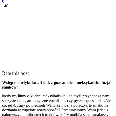
0
140
Rate this post
Wstęp do artykułu: „Drink z ⁢guacamole ‍–⁤ meksykańska fuzja
smaków”
kiedy myślimy⁣ o⁤ kuchni meksykańskiej, ‌na ‍myśl przychodzą nam
soczyste tacos, aromatyczne enchiladas czy ‍pyszne quesadillas.Ale
co, gdybyśmy powiedzieli Wam, że‍ można połączyć te smakowe
doznania w zupełnie⁤ nowy sposób? Przedstawiamy Wam​ jeden ‌z
najnowszych kulinarnych​ trendów, który podbija serca smakoszy –