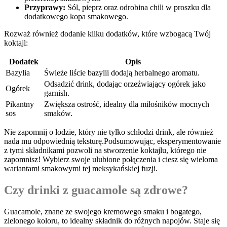
Przyprawy:
Sól,⁣ pieprz oraz odrobina‌ chili w proszku dla
dodatkowego⁢ kopa smakowego.
Rozważ również dodanie⁤ kilku dodatków, które wzbogacą Twój
koktajl:
Dodatek
Opis
Bazylia
Świeże liście bazylii dodają herbalnego ⁤aromatu.
Odsadzić drink, dodając orzeźwiający⁣ ogórek jako
Ogórek
garnish.
Pikantny
Zwiększa ostrość, idealny dla miłośników⁣ mocnych
sos
smaków.
Nie zapomnij o ‌lodzie, który nie ​tylko schłodzi drink, ale również
nada mu odpowiednią teksturę.Podsumowując,⁤ eksperymentowanie
z ⁤tymi składnikami‍ pozwoli na ‌stworzenie koktajlu, którego nie
‍zapomnisz! ‍Wybierz swoje ulubione połączenia ⁣i ciesz się wieloma
wariantami smakowymi tej‌ meksykańskiej⁤ fuzji.
Czy ⁢drinki z guacamole są⁤ zdrowe?
Guacamole,​ znane ze swojego kremowego ‍smaku i ​bogatego,‍
zielonego koloru, ⁢to ‌idealny składnik do‍ różnych napojów. Staje się