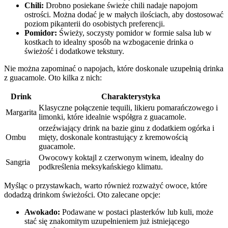
Chili:
Drobno⁢ posiekane ‍świeże chili nadaje napojom
ostrości. ‌Można dodać je w małych ilościach, aby ⁢dostosować
poziom pikanterii do osobistych ‌preferencji.
Pomidor:
Świeży, soczysty pomidor w ‌formie⁤ salsa ⁤lub w
kostkach to idealny sposób na wzbogacenie‍ drinka o
świeżość i dodatkowe tekstury.
Nie można⁢ zapominać o​ napojach,‌ które doskonale uzupełnią drinka
z guacamole. Oto ‌kilka z⁤ nich:
Drink
Charakterystyka
Klasyczne⁢ połączenie tequili, likieru pomarańczowego⁢ i
Margarita
limonki, ​które ⁢idealnie współgra z guacamole.
orzeźwiający‍ drink na bazie ginu ‌z ​dodatkiem ogórka i
Ombu
mięty, doskonale⁤ kontrastujący z kremowością
guacamole.
Owocowy⁣ koktajl z czerwonym winem, ‌idealny⁢ do
Sangria
podkreślenia meksykańskiego klimatu.
Myśląc o przystawkach, warto również‍ rozważyć owoce, które
dodadzą ⁣drinkom ‌świeżości. ⁢Oto zalecane opcje:
Awokado:
Podawane w postaci ⁤plasterków lub kuli,‍ może
stać się ⁢znakomitym uzupełnieniem już istniejącego