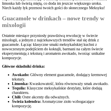
limonka lub świeżą miętą, co doda im jeszcze⁤ większego‌ uroku.
Niech każdy​ łyk przenosi twoich gości do słonecznego Meksyku!
Guacamole w drinkach – nowe‍ trendy w
mixologii
Ostatnie miesiące‌ przyniosły prawdziwą​ rewolucję‌ w świecie
mixologii, a ⁤jednym z‍ najciekawszych trendów stał się drink z
guacamole. ‌Łącząc klasyczne smaki meksykańskiej kuchni z
nowoczesnym podejściem‌ do koktajli, barmani​ na⁣ całym świecie
⁢eksperymentują⁢ z teksturą ⁤i aromatem awokado,⁣ tworząc unikalne‍
kompozycje.
Główne składniki ​drinka:
Awokado:
Główny element‍ guacamole, dodający ​kremowej
‌tekstury.
Limonka:
Kwaskowatość, która równoważy smak awokado.
Tequila:
​Klasyczne meksykańskie destylaty, które⁣ dodają
charakteru.
Chili:
Ostre akcenty ⁤dla odważnych.
Świeża kolendra:
Aromatyczne zioło wzbogacające
⁢kompozycję.