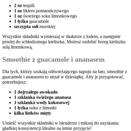
2 oz
tequili
1 oz
likieru pomarańczowego
1‍ oz
‌świeżego soku‍ limonkowego
1 łyżka
guacamole
szczypta soli
morskiej
Wszystkie składniki ​wymieszaj w shakerze z lodem, a następnie
przelej‌ do schłodzonego kieliszka. Możesz ozdobić brzeg kieliszka
‍solą limonkową.
Smoothie z guacamole ⁢i ⁢ananasem
Dla tych, którzy szukają odświeżającego napoju na lato, smoothie z
guacamole i⁣ ananasem to‌ strzał w dziesiątkę. ​Aby​ je‌ przygotować,
potrzebujesz:
1 dojrzałego⁣ awokado
1 szklanka świeżego ananasa
1 szklanka wody⁤ kokosowej
1 łyżka
soku z ‌limonki
kilka listków ‌mięty
Umieść​ wszystkie składniki w blenderze i miksuj do uzyskania
gładkiej ‌konsystencji.Idealne na letnie​ przyjęcie!