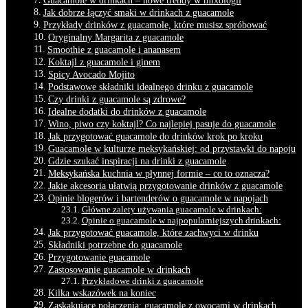
Guacamole w drinkach – nowe‍ trendy w mixologii
Jak dobrze łączyć smaki w drinkach z guacamole
Przykłady drinków‍ z guacamole, które musisz spróbować
Oryginalny Margarita ⁢z ⁤guacamole
Smoothie z guacamole ⁢i ⁢ananasem
Koktajl z guacamole i ‍ginem
Spicy Avocado Mojito
Podstawowe składniki ⁢idealnego drinku ‌z guacamole
Czy ⁢drinki z guacamole są⁤ zdrowe?
Idealne dodatki do drinków‍ z guacamole
Wino, piwo ‍czy koktajl? Co⁢ najlepiej​ pasuje do guacamole
Jak przygotować ​guacamole do drinków⁣ krok ⁢po kroku
Guacamole w kulturze ‍meksykańskiej: od przystawki do napoju
Gdzie szukać⁢ inspiracji na drinki ‌z guacamole
Meksykańska kuchnia w płynnej formie – co to oznacza?
Jakie⁢ akcesoria ‌ułatwią przygotowanie drinków ⁢z​ guacamole
Opinie‌ blogerów ‍i⁣ bartenderów o guacamole w napojach
Główne zalety używania​ guacamole w drinkach:
Opinie o guacamole ‍w najpopularniejszych⁢ drinkach:
Jak przygotować guacamole, które‍ zachwyci w⁢ drinku
Składniki potrzebne do guacamole
Przygotowanie‍ guacamole
Zastosowanie guacamole​ w drinkach
Przykładowe drinki z guacamole
Kilka wskazówek na koniec
Zaskakujące połączenia: guacamole z owocami w⁤ drinkach