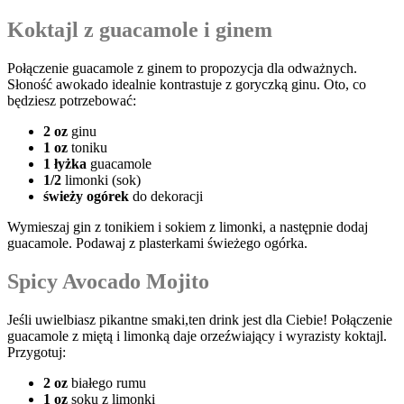
Koktajl z guacamole i ‍ginem
Połączenie guacamole⁢ z ⁤ginem to propozycja dla odważnych.
Słoność awokado ⁣idealnie kontrastuje z goryczką⁤ ginu. Oto, co
będziesz ‌potrzebować:
2​ oz
ginu
1 oz
toniku
1⁣ łyżka
guacamole
1/2
limonki (sok)
świeży ogórek
do dekoracji
Wymieszaj gin z ‌tonikiem i sokiem z limonki, ​a następnie dodaj
guacamole. Podawaj z‍ plasterkami ​świeżego ogórka.
Spicy Avocado Mojito
Jeśli uwielbiasz⁣ pikantne smaki,ten drink jest dla Ciebie! Połączenie
guacamole z miętą i limonką ⁤daje orzeźwiający i ​wyrazisty koktajl.
Przygotuj:
2⁤ oz
⁣białego ⁢rumu
1 oz
soku z limonki