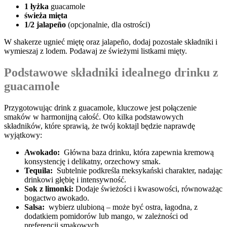
1⁣ łyżka
guacamole
świeża mięta
1/2 jalapeño
(opcjonalnie, dla ​ostrości)
W shakerze ugnieć⁤ miętę ​oraz jalapeño, dodaj ⁢pozostałe‌ składniki i
wymieszaj z lodem.⁢ Podawaj ze świeżymi ‍listkami mięty.
Podstawowe składniki ⁢idealnego drinku ‌z
guacamole
Przygotowując drink z​ guacamole, kluczowe jest połączenie
smaków w harmonijną całość. Oto kilka podstawowych ​
składników, ⁤które ‍sprawią, ‍że twój koktajl będzie naprawdę​
wyjątkowy:
Awokado:
⁢ Główna baza drinku, ‌która‍ zapewnia kremową
konsystencję​ i delikatny, orzechowy smak.
Tequila:
⁢ Subtelnie podkreśla meksykański charakter, nadając
drinkowi ‌głębię i ​intensywność.
Sok ‌z limonki:
Dodaje świeżości⁢ i kwasowości,⁤ równoważąc
bogactwo awokado.
Salsa:
‌ wybierz ulubioną ​–⁣ może być ostra, łagodna, z⁣
dodatkiem pomidorów lub​ mango, w zależności od
preferencji smakowych.