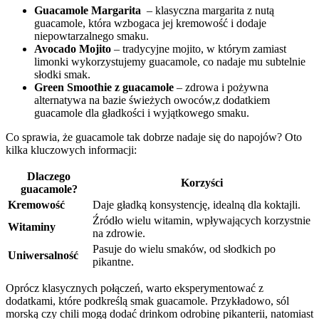
Guacamole ⁢Margarita
⁣ – ⁣klasyczna margarita z nutą
guacamole, która⁤ wzbogaca jej kremowość i dodaje
niepowtarzalnego smaku.
Avocado⁤ Mojito
– tradycyjne ‍mojito,‍ w którym zamiast⁤
limonki wykorzystujemy⁣ guacamole,‌ co‌ nadaje mu subtelnie​
słodki smak.
Green ⁤Smoothie⁣ z guacamole
– zdrowa i pożywna
alternatywa na bazie świeżych owoców,z ⁣dodatkiem
⁤guacamole dla gładkości i wyjątkowego smaku.
Co sprawia,⁢ że guacamole tak ‌dobrze nadaje się do​ napojów? ​Oto
‍kilka kluczowych informacji:
Dlaczego
Korzyści
guacamole?
Kremowość
Daje gładką konsystencję, idealną dla koktajli.
Źródło wielu ⁣witamin, wpływających korzystnie⁣
Witaminy
na zdrowie.
Pasuje do‌ wielu smaków, od słodkich po
Uniwersalność
pikantne.
Oprócz klasycznych połączeń, warto eksperymentować z
dodatkami, które podkreślą ‍smak⁣ guacamole. Przykładowo, sól
morską czy chili ⁢mogą dodać drinkom odrobinę⁤ pikanterii, natomiast