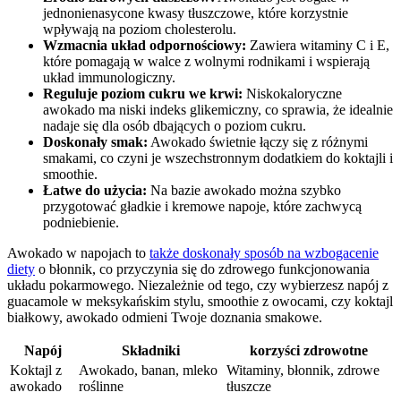
jednonienasycone kwasy tłuszczowe, które korzystnie
wpływają na poziom cholesterolu.
Wzmacnia układ ⁣odpornościowy:
​Zawiera witaminy C i E,
które​ pomagają w walce z wolnymi rodnikami ​i‌ wspierają
układ immunologiczny.
Reguluje poziom cukru we krwi:
⁤Niskokaloryczne
awokado​ ma ‍niski‌ indeks‍ glikemiczny, co sprawia, ⁢że idealnie
​nadaje ⁣się dla osób dbających o‌ poziom cukru.
Doskonały smak:
Awokado świetnie łączy‌ się z ‍różnymi
smakami,⁢ co czyni je wszechstronnym‍ dodatkiem do‍ koktajli i⁢
smoothie.
Łatwe do użycia:
Na bazie awokado⁣ można szybko
‍przygotować⁣ gładkie i kremowe ⁢napoje,⁢ które zachwycą‍
podniebienie.
Awokado w napojach to
także doskonały ‌sposób na wzbogacenie
diety
o ‌błonnik, co przyczynia ‌się‌ do‍ zdrowego funkcjonowania
układu pokarmowego. Niezależnie od⁣ tego,⁣ czy wybierzesz ⁣napój z⁢
guacamole w meksykańskim stylu, ⁢smoothie z​ owocami, czy koktajl
białkowy, awokado⁣ odmieni‌ Twoje ⁢doznania⁤ smakowe.
Napój
Składniki
korzyści zdrowotne
Koktajl ⁢z
Awokado, banan, mleko
Witaminy,⁤ błonnik, zdrowe
awokado
roślinne
tłuszcze