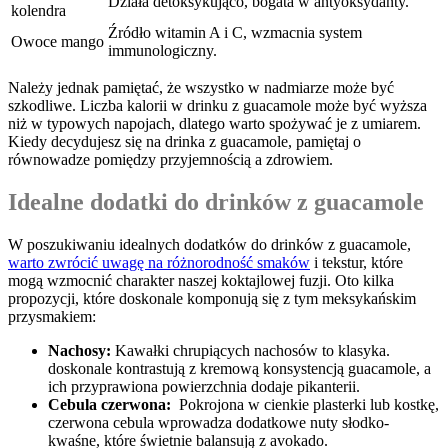
Działa detoksykująco, bogata ⁢w antyoksydanty.
kolendra
Źródło‍ witamin A i ⁢C, wzmacnia system
Owoce⁢ mango
immunologiczny.
Należy‍ jednak ⁤pamiętać, ⁢że wszystko w ⁣nadmiarze może być
szkodliwe. ⁣Liczba‌ kalorii w drinku ⁢z‍ guacamole może być ‌wyższa
niż w ‌typowych‍ napojach, dlatego warto spożywać je z umiarem.
Kiedy decydujesz się na drinka⁣ z guacamole, ‍pamiętaj o
równowadze pomiędzy‍ przyjemnością‍ a zdrowiem.
Idealne dodatki do drinków‍ z guacamole
W poszukiwaniu⁢ idealnych dodatków do drinków z guacamole,
warto zwrócić uwagę na różnorodność⁢ smaków
⁤i tekstur, które‍
mogą wzmocnić charakter naszej koktajlowej‍ fuzji.⁢ Oto kilka
‌propozycji, które ​doskonale ‍komponują się z tym meksykańskim
przysmakiem:
Nachosy:
⁤Kawałki ​chrupiących nachosów to⁤ klasyka.
doskonale⁢ kontrastują z kremową konsystencją‌ guacamole,⁤ a⁢
ich przyprawiona powierzchnia dodaje pikanterii.
Cebula ⁢czerwona:
⁢ Pokrojona w cienkie plasterki ⁤lub⁤ kostkę,
czerwona cebula wprowadza dodatkowe nuty słodko-
kwaśne, które świetnie balansują ‍z avokado.