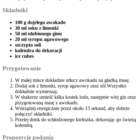
Składniki
100 g dojrłego awokado
30 ml soku‌ z ⁤limonki
50 ml ​ulubionego ginu
20 ml syropu agawowego
szczypta soli
kolendra do dekoracji
ice cubes
Przygotowanie
W małej misce dokładnie utłucz ‍awokado⁤ na gładką masę.
Dodaj sok z limonki, ‌syrop agawowy ‍oraz sól.Wszystko
dokładnie wymieszaj.
W⁣ shakerze umieść ⁤kilka kostek ⁢lodu,⁤ następnie wlej gin ⁤oraz
⁣przygotowaną​ masę z ‌awokado.
Wstrząśnij energicznie przez około 15 sekund, aby⁣ dobrze
połączyć​ składniki.
Przelej drink do‍ schłodzonego kieliszka, dekorując‌ go świeżą
kolendrą.
Propozycje podania