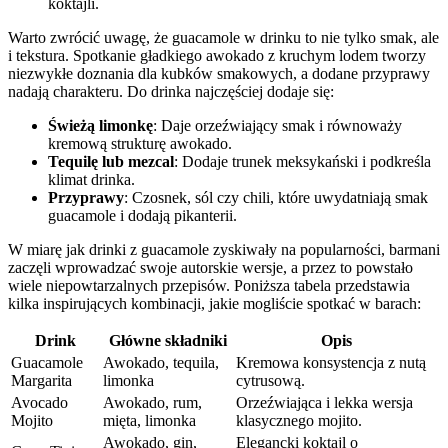
koktajli.
Warto zwrócić uwagę, że guacamole​ w drinku ⁤to nie tylko smak, ale⁤
i tekstura. Spotkanie gładkiego awokado z​ kruchym ​lodem tworzy
niezwykłe doznania‍ dla kubków ⁣smakowych, ‌a dodane przyprawy
⁤nadają‌ charakteru. Do drinka najczęściej dodaje⁣ się:
Świeżą limonkę
: Daje orzeźwiający smak i równoważy
kremową strukturę awokado.
Tequilę lub⁣ mezcal
: Dodaje trunek ‌meksykański i podkreśla
klimat drinka.
Przyprawy
: ‍Czosnek, sól⁢ czy ⁣chili,⁢ które uwydatniają smak
guacamole i ⁣dodają pikanterii.
W miarę jak drinki z guacamole‌ zyskiwały na ‍popularności, barmani
zaczęli⁤ wprowadzać ‍swoje autorskie wersje, a ⁤przez to powstało
⁢wiele​ niepowtarzalnych ‍przepisów. ‍Poniższa⁣ tabela przedstawia⁣
kilka inspirujących kombinacji, jakie mogliście spotkać w‌ barach:
Drink
Główne składniki
Opis
Guacamole
Awokado, tequila,
Kremowa konsystencja z​ nutą
Margarita
limonka
cytrusową.
Avocado
Awokado, ⁣rum,
Orzeźwiająca​ i lekka wersja
Mojito
mięta,⁣ limonka
klasycznego mojito.
Awokado, ​gin,⁢
Elegancki koktajl o