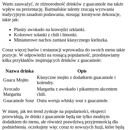
Warto zauważyć, że różnorodność‌ drinków z guacamole ma także
wpływ na prezentację. Barmańskie‌ talenty rzucają wyzwania
tradycyjnym zasadom podawania, stosując‌ kreatywne‍ dekoracje,
⁣takie ⁣jak:
Plastry awokado ‌na krawędzi szklanki.
Kolorowe solanki⁤ z chili i limonki.
Miniaturowe nachos ‍zamiast klasycznego kieliszka.
Coraz ⁣więcej barów i restauracji wprowadza do⁢ swoich menu takie⁢
pozycje. W odpowiedzi na rosnącą‌ popularność, przedstawiamy
⁤kilka przykładów ​inspirujących drinków z ‍guacamole:
Nazwa drinka
Opis
Klasyczne mojito z dodatkiem guacamole i
Guaca Mojito
kolendry.
Avocado⁢
Margarita z awokado i​ pikantnym‌ akcentem
Margarita
chili.
Guacamole Sour
Ostra ‌wersja whisky sour ⁣z guacamole.
W miarę, jak⁣ ten trend zyskuje na⁣ popularności, eksperci ​
przewidują, że⁢ drinki ‍z‍ guacamole będą ⁤nie tylko⁤ modnym
dodatkiem do menu, ale​ również ‌prawdziwą przyjemnością dla
⁤podniebienia. oczekujmy więc⁤ coraz to⁣ nowszych fuzji, które będą