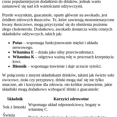
coraz popularniejszym dodatkiem do drinków, jednak warto
zastanowić się nad ich wartościami odżywczymi.
Przede wszystkim, ⁤guacamole, oparte głównie na awokado, jest⁣
źródłem zdrowych tłuszczów. Te, które zawierają mononienasycone
kwasy tłuszczowe, mogą⁤ przyczyniać się do obniżenia poziomu
złego cholesterolu. Dodatkowo,⁣ awokado dostarcza wielu cennych
składników odżywczych, takich jak:
Potas
– wspomaga funkcjonowanie ‌mięśni ⁤i układu
nerwowego.
Witamina E
–‍ działa ⁤jako silny przeciwutleniacz.
Witamina K
– odgrywa ważną rolę w ​procesach krzepnięcia
krwi.
Błonnik
– wspomaga trawienie i daje uczucie sytości.
W⁤ połączeniu z innymi składnikami drinków, takimi ⁤jak świeże soki‌
owocowe, zioła⁢ czy przyprawy, drinki ⁣mogą stać się nie tylko
smaczne, ale i korzystne dla zdrowia. oto krótkie zestawienie, jakie
składniki mogą dodatkowo wzbogacić drinki z⁣ guacamole:
Składnik
Korzyści zdrowotne
Wspomaga układ​ odpornościowy, bogaty w
Sok ⁢z limonki
⁤witaminę C.
Świeża‍