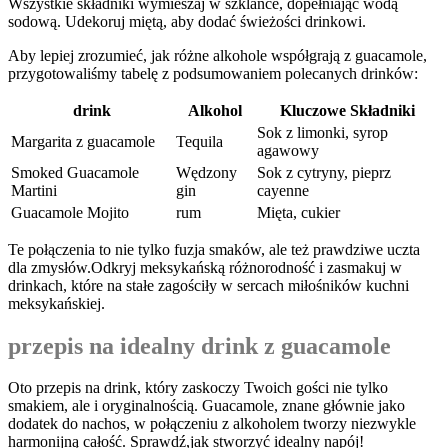
Wszystkie składniki wymieszaj w szklance, dopełniając⁢ wodą
sodową.⁤ Udekoruj miętą, ⁣aby dodać świeżości drinkowi.
Aby lepiej zrozumieć, jak różne ‌alkohole współgrają z guacamole,
przygotowaliśmy tabelę z podsumowaniem⁤ polecanych ​drinków:
drink
Alkohol
Kluczowe Składniki
Sok ‍z⁤ limonki, syrop
Margarita z guacamole
Tequila
⁣agawowy
Smoked⁤ Guacamole⁤
Wędzony
Sok z cytryny,​ pieprz
Martini
gin
cayenne
Guacamole Mojito
rum
Mięta, ‍cukier
Te połączenia to nie tylko fuzja ⁤smaków, ale też ‍prawdziwe uczta
⁣dla zmysłów.Odkryj meksykańską ‌różnorodność i zasmakuj⁤ w
drinkach, które na ‍stałe zagościły w ⁢sercach miłośników kuchni‍
meksykańskiej.
przepis ​na idealny⁢ drink z ⁣guacamole
Oto przepis na drink, który zaskoczy Twoich gości nie ⁢tylko
smakiem, ale i ​oryginalnością. Guacamole, znane głównie jako
dodatek ‍do⁢ nachos, w ⁢połączeniu z alkoholem tworzy niezwykle
harmonijną całość. Sprawdź,jak stworzyć idealny napój!