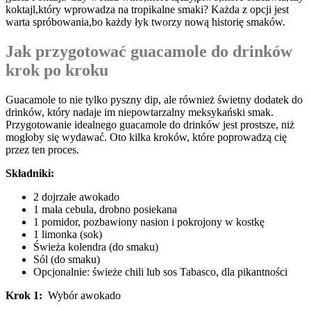
koktajl,który wprowadza na tropikalne smaki? ⁢Każda ‌z opcji jest
⁣warta ‍spróbowania,bo‌ każdy łyk tworzy nową ⁤historię smaków.
Jak przygotować ​guacamole do drinków⁣
krok ⁢po kroku
Guacamole to nie⁣ tylko pyszny⁣ dip, ale ⁣również świetny ‌dodatek do⁤
drinków,​ który nadaje ‍im niepowtarzalny meksykański smak.​
Przygotowanie⁣ idealnego ⁣guacamole do​ drinków jest ​prostsze, niż
mogłoby się wydawać. Oto kilka kroków, które poprowadzą cię
przez ⁣ten ‍proces.
Składniki:
2 dojrzałe⁤ awokado
1 mała cebula, drobno posiekana
1 pomidor, ‌pozbawiony nasion i pokrojony w kostkę
1 limonka⁣ (sok)
Świeża kolendra (do smaku)
Sól (do smaku)
Opcjonalnie: świeże ⁣chili lub sos Tabasco, dla pikantności
Krok 1:
⁢ Wybór awokado