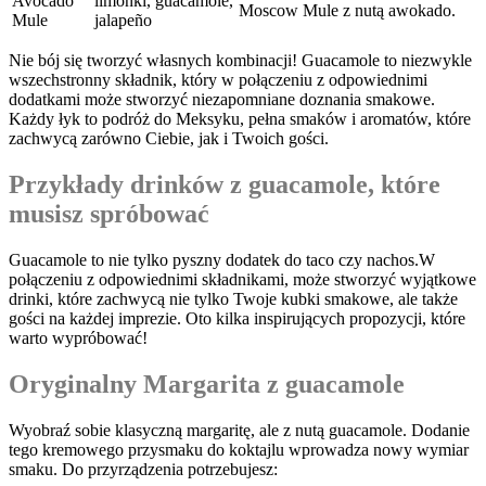
Avocado
limonki, guacamole,
Moscow Mule z nutą awokado.
Mule
jalapeño
Nie ‌bój się tworzyć własnych kombinacji! Guacamole to niezwykle
wszechstronny składnik, który w połączeniu ​z odpowiednimi
‍dodatkami może stworzyć ⁢niezapomniane doznania smakowe.
Każdy łyk ‍to podróż do ​Meksyku,‌ pełna smaków i aromatów, które
⁢zachwycą zarówno Ciebie, jak i Twoich gości.
Przykłady drinków‍ z guacamole, które
musisz spróbować
Guacamole to nie ⁤tylko pyszny dodatek do taco czy nachos.W
połączeniu z ​odpowiednimi składnikami, może‌ stworzyć wyjątkowe
‌drinki, które zachwycą nie tylko ⁣Twoje ‌kubki smakowe, ale także
gości na każdej imprezie. ‍Oto kilka inspirujących propozycji,⁤ które
warto‍ wypróbować!
Oryginalny Margarita ⁢z ⁤guacamole
Wyobraź sobie klasyczną margaritę, ⁢ale z nutą ⁢guacamole. Dodanie
tego kremowego przysmaku do koktajlu wprowadza nowy ⁢wymiar
smaku.​ Do przyrządzenia⁣ potrzebujesz: