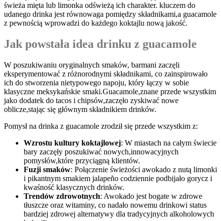
świeża mięta lub ‍limonka odświeżą⁣ ich charakter. kluczem ‍do
udanego⁣ drinka jest⁣ równowaga pomiędzy składnikami,a guacamole⁢
z pewnością⁤ wprowadzi⁤ do ⁣każdego koktajlu⁢ nową jakość.
Jak powstała‍ idea‍ drinku z guacamole
W poszukiwaniu oryginalnych smaków,⁣ barmani zaczęli
‍eksperymentować z różnorodnymi składnikami, co ⁤zainspirowało
ich ⁢do ⁤stworzenia​ nietypowego napoju, który‌ łączy‍ w sobie
klasyczne meksykańskie smaki.Guacamole,znane przede ⁢wszystkim
jako dodatek do tacos i chipsów,zaczęło zyskiwać nowe
⁢oblicze,stając się‌ głównym ⁢składnikiem drinków.
Pomysł na‌ drinka z guacamole‌ zrodził się przede ⁤wszystkim z:
Wzrostu⁣ kultury koktajlowej
: W miastach‌ na całym⁣ świecie
bary⁣ zaczęły poszukiwać ​nowych,innowacyjnych
pomysłów,które⁢ przyciągną ‍klientów.
Fuzji​ smaków
: ⁤Połączenie świeżości awokado z‍ nutą ‌limonki
i pikantnym⁣ smakiem jalapeño codziennie ‌podbijało gorycz‍ i
kwaśność klasycznych​ drinków.
Trendów ‍zdrowotnych
: Awokado jest‌ bogate⁣ w​ zdrowe
tłuszcze oraz witaminy, co nadało nowemu drinkowi status‌
bardziej zdrowej alternatywy ​dla tradycyjnych alkoholowych