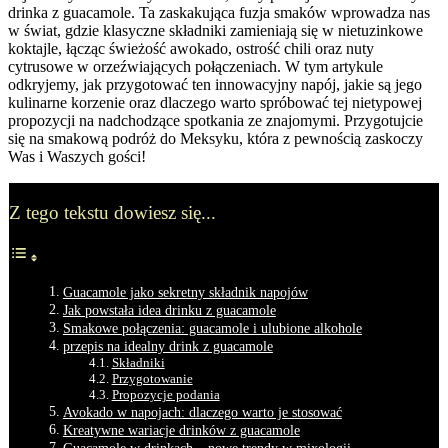
drinka ‍z guacamole. Ta⁣ zaskakująca fuzja‍ smaków wprowadza‍ nas
w⁢ świat, gdzie klasyczne składniki‍ zamieniają się w nietuzinkowe⁢
koktajle, łącząc ⁢świeżość awokado, ostrość ‌chili ⁤oraz⁢ nuty
cytrusowe w orzeźwiających ​połączeniach. ⁣W tym artykule⁣
odkryjemy, jak⁢ przygotować ‌ten ​innowacyjny napój, ⁣jakie są jego
kulinarne korzenie oraz dlaczego warto spróbować tej nietypowej
propozycji na nadchodzące spotkania ze ‍znajomymi. Przygotujcie
się na ⁢smakową podróż‌ do Meksyku, która z‍ pewnością zaskoczy‍
Was i Waszych gości!
Z tego tekstu dowiesz się...
Guacamole jako sekretny składnik napojów
Jak powstała‍ idea‍ drinku z guacamole
Smakowe‍ połączenia: ⁣guacamole⁣ i ulubione alkohole
przepis ​na idealny⁢ drink z ⁣guacamole
Składniki
Przygotowanie
Propozycje podania
Avokado w napojach: dlaczego warto‌ je stosować
Kreatywne ‍wariacje drinków⁤ z‌ guacamole