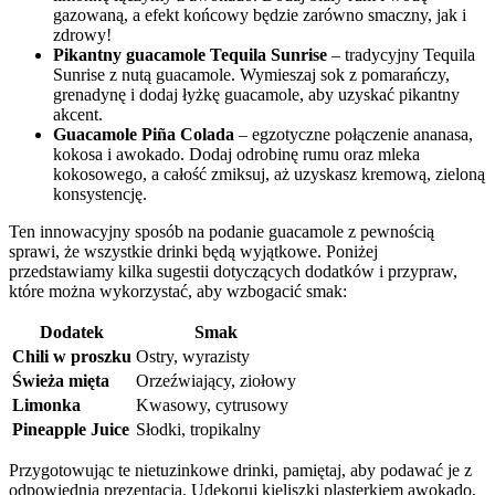
⁣gazowaną, ⁣a efekt ‌końcowy będzie⁢ zarówno smaczny,‌ jak ‌i
zdrowy!
Pikantny‍ guacamole Tequila Sunrise
– tradycyjny Tequila
‌Sunrise ⁤z nutą guacamole. Wymieszaj⁤ sok z pomarańczy,
grenadynę ⁤i dodaj‍ łyżkę guacamole, aby uzyskać pikantny
‌akcent.
Guacamole Piña Colada
– egzotyczne połączenie⁢ ananasa,
kokosa i awokado. Dodaj ‍odrobinę rumu oraz mleka
kokosowego, a ⁤całość zmiksuj, aż uzyskasz kremową, ‍zieloną
konsystencję.
Ten ⁢innowacyjny sposób na podanie ⁢guacamole z pewnością
sprawi, że wszystkie drinki będą wyjątkowe. Poniżej
przedstawiamy kilka sugestii dotyczących dodatków i przypraw,‌
które ‍można ‌wykorzystać, aby‍ wzbogacić ​smak:
Dodatek
Smak
Chili w⁤ proszku
Ostry, wyrazisty
Świeża mięta
Orzeźwiający, ziołowy
Limonka
Kwasowy, cytrusowy
Pineapple Juice
Słodki, tropikalny
Przygotowując te ⁢nietuzinkowe drinki, pamiętaj,‌ aby podawać je z
⁣odpowiednią prezentacją.⁤ Udekoruj ​kieliszki plasterkiem ‍awokado,