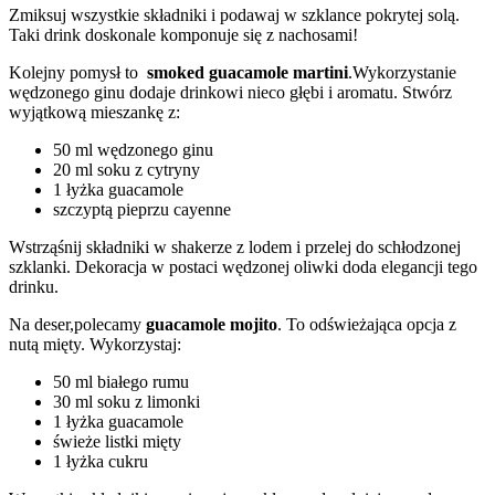
Zmiksuj wszystkie składniki i​ podawaj w szklance ⁢pokrytej solą.
⁣Taki ‍drink doskonale komponuje się⁣ z nachosami!
Kolejny pomysł⁢ to ​
smoked guacamole martini
.Wykorzystanie
‍wędzonego ginu dodaje drinkowi nieco głębi ​i aromatu.⁤ Stwórz
⁢wyjątkową ‍mieszankę z:
50⁤ ml wędzonego ginu
20 ml soku z cytryny
1‍ łyżka ‌guacamole
szczyptą pieprzu cayenne
Wstrząśnij składniki ⁣w shakerze z⁤ lodem i przelej do schłodzonej
szklanki. Dekoracja w postaci‍ wędzonej oliwki doda​ elegancji‌ tego
‍drinku.
Na deser,polecamy
guacamole mojito
. ⁢To odświeżająca ​opcja ⁢z
nutą ‍mięty. Wykorzystaj:
50‌ ml białego ⁤rumu
30 ​ml⁣ soku z limonki
1 łyżka guacamole
świeże‌ listki ​mięty
1 łyżka cukru