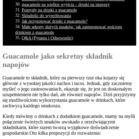
guacamole na wielkie wyjścia – drinki na imprezy
Pomysły na drinki z guacamole
Składniki ‌do wypróbowania
Jak przygotować drinki z‌ guacamole?
Małe sekrety dużych​ smaków: ⁤jak zaimponować​ gościom‍
drinkiem z guacamole
Q&A ⁢(Pytania i‍ Odpowiedzi)
Guacamole jako sekretny składnik
napojów
Guacamole to składnik, który‍ na pierwszy rzut oka kojarzy się
głównie z wysokiej​ jakości nachos ⁣i‍ tacos. Jednak, gdy zaczniemy
‍myśleć o ‍jego zastosowaniach, okazuje się, że jest on doskonałym
uzupełnieniem nie⁤ tylko dań, ale również napojów. Dziś przyjrzymy
⁤się‍ możliwościom wykorzystania guacamole w drinkach, które
⁣zachwycą każdego smakosza.
Kiedy mówimy o ⁤drinkach z dodatkiem⁣ guacamole, ‍mamy na⁢ myśli
połączenie świeżych smaków awokado​ z ⁢orzeźwiającymi
składnikami, które razem tworzą wyjątkowe ​doświadczenie
gospodarskie.Oto kilka propozycji do rozważenia: