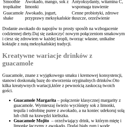
Smoothie
Awokado, mango, sok z ​
Antyoksydanty, ⁣witamina C,
tropikalne
limonki
wspomaga ⁢trawienie
Guacamole
Awokado, ​jogurt,
Cenne ⁣probiotyki, zdrowe
shake
przyprawy meksykańskie
tłuszcze, ‍orzeźwienie
Dodanie awokado do‌ napojów⁢ to prosty sposób⁤ na wzbogacenie
codziennej ⁣diety.Daj się zaskoczyć ⁣nowym połączeniom⁣ smakowym
i ciesz się zdrowiem w⁢ każdej kropli, tworząc własne, unikalne
koktajle ‌z nutą meksykańskiej tradycji.
Kreatywne ‍wariacje drinków⁤ z‌
guacamole
Guacamole, znane z wyjątkowego smaku i ⁢kremowej ‍konsystencji,
stanowi⁢ doskonałą⁢ bazę do stworzenia oryginalnych drinków.Oto
kilka kreatywnych wariacji,które z⁣ pewnością zaskoczą twoich
gości.
Guacamole Margarita
– połączenie⁣ klasycznej​ margarity z
guacamole. Wymieszaj świeżo wyciśnięty sok z limonki,
tequila i odrobinę puree z ⁤awokado, a na koniec udekoruj solą⁢
lub chili‌ na krawędzi​ kieliszka.
Guacamole Mojito
⁢ – ​orzeźwiający ​drink, w którym​ miętę i‍
limonkę łączymy z ⁢awokado. ⁤Dodaj ‍biały rum i wodę